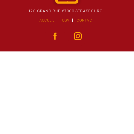
120 GRAND RUE 67000 STRASBOURG
ACCUEIL
CGV
CONTACT