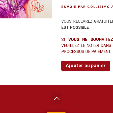
ENVOIE PAR COLLISIMO 
VOUS RECEVREZ GRATUIT
EST POSSIBLE
.
SI
VOUS NE SOUHAITEZ
VEUILLEZ LE NOTER DANS
PROCESSUS DE PAIEMENT.
quantité
Ajouter au panier
de
Love
Land