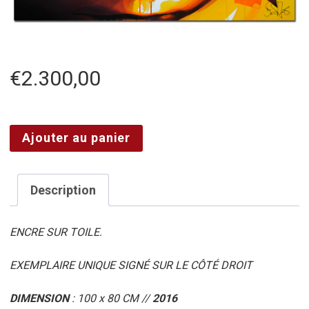
€
2.300,00
quantité
Ajouter au panier
de
RESPECT
KING
Description
ENCRE SUR TOILE.
EXEMPLAIRE UNIQUE SIGNÉ SUR LE CÔTÉ DROIT
DIMENSION
: 100 x 80 CM //
2016