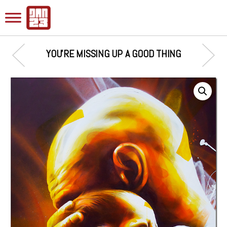
YOU’RE MISSING UP A GOOD THING