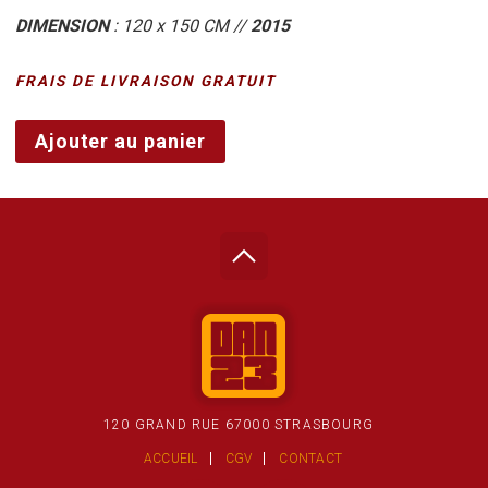
DIMENSION
: 120 x 150 CM //
2015
FRAIS DE LIVRAISON GRATUIT
quantité
Ajouter au panier
de
YOU’RE
MISSING
UP
A
GOOD
THING
120 GRAND RUE 67000 STRASBOURG
ACCUEIL
CGV
CONTACT