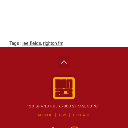
Tags :
lee fields
,
righton fm
120 GRAND RUE 67000 STRASBOURG
ACCUEIL
CGV
CONTACT