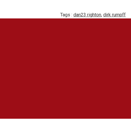
Tags :
dan23 righton
,
dirk rumpff