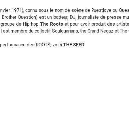
anvier 1971), connu sous le nom de scène de ?uestlove ou Ques
rother Question) est un batteur, DJ, journaliste de presse mus
du groupe de Hip hop
The Roots
et pour avoir produit des arti
Il est membre du collectif Soulquarians, the Grand Negaz et The
a performance des ROOTS, voici
THE SEED
.